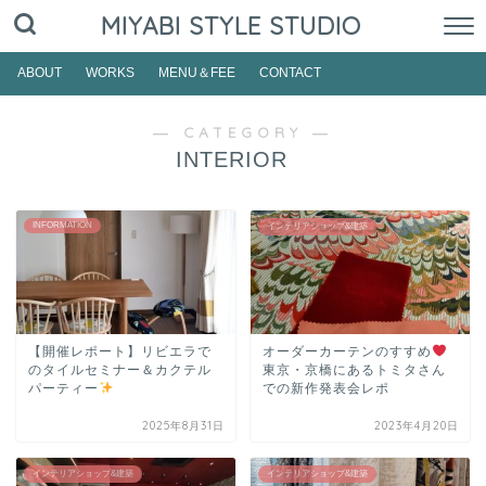
MIYABI STYLE STUDIO
ABOUT
WORKS
MENU＆FEE
CONTACT
― CATEGORY ―
INTERIOR
INFORMATION
インテリアショップ&建築
【開催レポート】リビエラで
オーダーカーテンのすすめ
のタイルセミナー＆カクテル
東京・京橋にあるトミタさん
パーティー
での新作発表会レポ
2025年8月31日
2023年4月20日
インテリアショップ&建築
インテリアショップ&建築