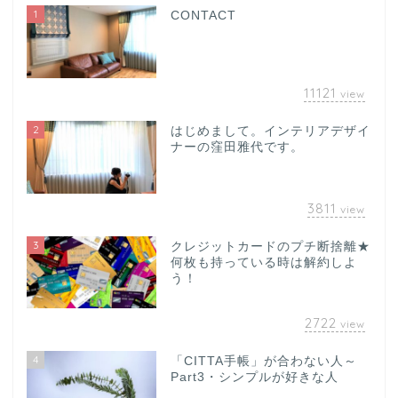
1
CONTACT
11121
view
2
はじめまして。インテリアデザイ
ナーの窪田雅代です。
3811
view
3
クレジットカードのプチ断捨離★
何枚も持っている時は解約しよ
う！
2722
view
4
「CITTA手帳」が合わない人～
Part3・シンプルが好きな人