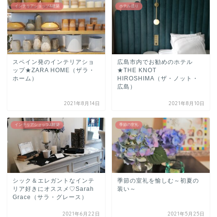
インテリアショップ&建築
ホテル巡り
スペイン発のインテリアショ
広島市内でお勧めのホテル
ップ★ZARA HOME（ザラ・
★THE KNOT
ホーム）
HIROSHIMA（ザ・ノット・
広島）
2021年8月14日
2021年8月10日
インテリアショップ&建築
季節の室礼
シック＆エレガントなインテ
季節の室礼を愉しむ～初夏の
リア好きにオススメ♡Sarah
装い～
Grace（サラ・グレース）
2021年6月22日
2021年5月25日