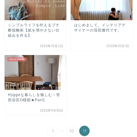
シンプルライフを叶えるプチ
はじめまして。インテリアデ
断捨離術【紙を増やさない仕
ザイナーの窪田雅代です。
組みを作る】
2020年10月2日
2020年10月1日
Interior Design
Hyggeな暮らしを愉しむ～世
田谷区O様邸★Part1
2020年9月30日
...
1
10
11