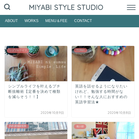
MIYABI STYLE STUDIO
ABOUT
WORKS
MENU＆FEE
CONTACT
HOBBY
シンプルライフ
シンプルライフを叶えるプチ
英語を話せるようになりたい
断捨離術【定番を決めて種類
けれど、勉強する時間がな
を減らそう！！】
い！！そんな人におすすめの
英語学習法★
2020年10月9日
2020年10月8日
INFORMATION
個人邸