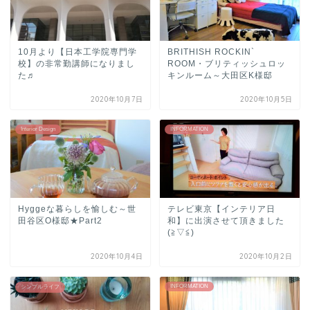
10月より【日本工学院専門学
BRITHISH ROCKIN`
校】の非常勤講師になりまし
ROOM・ブリティッシュロッ
た♬
キンルーム～大田区K様邸
2020年10月7日
2020年10月5日
Interior Design
INFORMATION
Hyggeな暮らしを愉しむ～世
テレビ東京【インテリア日
田谷区O様邸★Part2
和】に出演させて頂きました
(≧▽≦)
2020年10月4日
2020年10月2日
INFORMATION
シンプルライフ