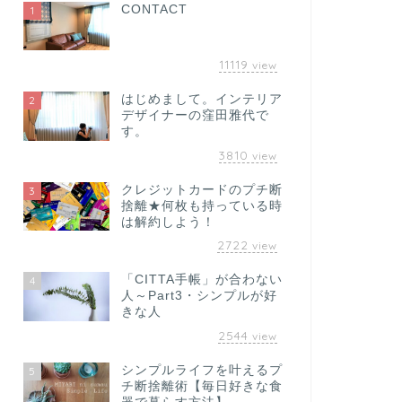
CONTACT
1
11119
view
はじめまして。インテリア
2
デザイナーの窪田雅代で
す。
3810
view
クレジットカードのプチ断
3
捨離★何枚も持っている時
は解約しよう！
2722
view
「CITTA手帳」が合わない
4
人～Part3・シンプルが好
きな人
2544
view
シンプルライフを叶えるプ
5
チ断捨離術【毎日好きな食