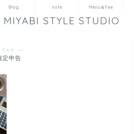
Blog
note
Menu＆Fee
MIYABI STYLE STUDIO
 TAG ―
確定申告